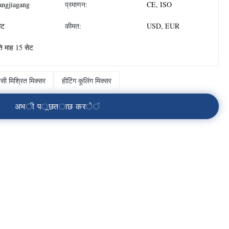
angjiagang
प्रमाणन:
CE, ISO
ेट
कीमत:
USD, EUR
ति माह 15 सेट
ीसी मिश्रित मिक्सर
हीटिंग कूलिंग मिक्सर
अ
भ
ी
प
ू
छ
त
ा
छ
क
र
े
ं