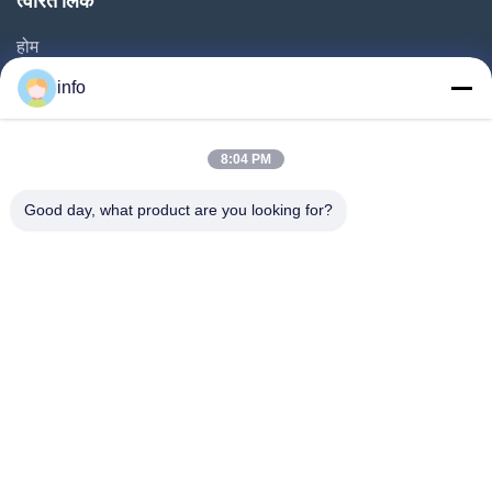
त्वरित लिंक
होम
उत्पाद
info
वीडियो
हमारे बारे में
8:04 PM
फैक्टरी यात्रा
Good day, what product are you looking for?
गुणवत्ता नियंत्रण
हमसे संपर्क करें
एक बोली का अनुरोध
समाचार
Follow Us