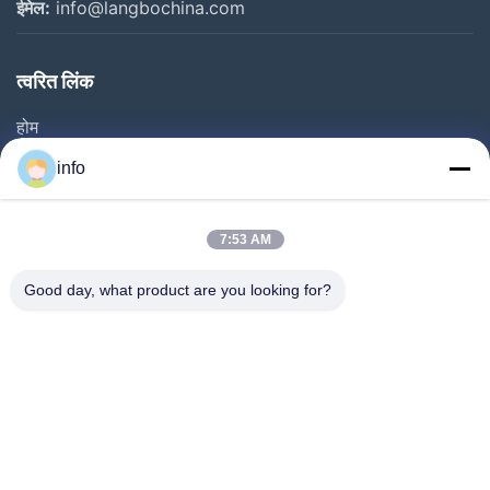
ईमेल:
info@langbochina.com
त्वरित लिंक
होम
उत्पाद
info
वीडियो
हमारे बारे में
7:53 AM
फैक्टरी यात्रा
Good day, what product are you looking for?
गुणवत्ता नियंत्रण
हमसे संपर्क करें
एक बोली का अनुरोध
समाचार