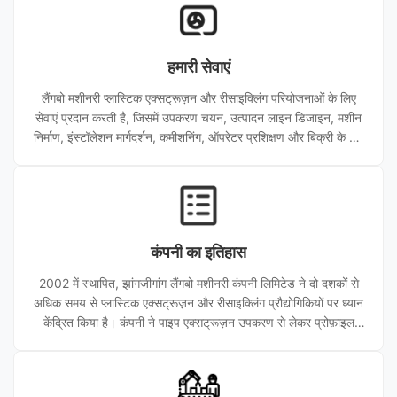
प्लास्टिक निर्माताओं के लिए अनुकूलित उत्पादन समाधान, तकनीकी सहायता
और विश्वसनीय उपकरण प्रदान करते हैं।
हमारी सेवाएं
लैंगबो मशीनरी प्लास्टिक एक्सट्रूज़न और रीसाइक्लिंग परियोजनाओं के लिए
सेवाएं प्रदान करती है, जिसमें उपकरण चयन, उत्पादन लाइन डिजाइन, मशीन
निर्माण, इंस्टॉलेशन मार्गदर्शन, कमीशनिंग, ऑपरेटर प्रशिक्षण और बिक्री के बाद
का समर्थन शामिल है। हम कुशल और विश्वसनीय उत्पादन का समर्थन करने के
लिए पीवीसी, एचडीपीई, पीई और पीपीआर पाइप एक्सट्रूज़न लाइनों, प्रोफाइल
एक्सट्रूज़न लाइनों, प्लास्टिक पेलेटाइजिंग सिस्टम और रीसाइक्लिंग लाइनों के
लिए अनुकूलित समाधान प्रदान करते हैं।
कंपनी का इतिहास
2002 में स्थापित, झांगजीगांग लैंगबो मशीनरी कंपनी लिमिटेड ने दो दशकों से
अधिक समय से प्लास्टिक एक्सट्रूज़न और रीसाइक्लिंग प्रौद्योगिकियों पर ध्यान
केंद्रित किया है। कंपनी ने पाइप एक्सट्रूज़न उपकरण से लेकर प्रोफ़ाइल
एक्सट्रूज़न, कंपाउंडिंग, पेलेटाइज़िंग और रीसाइक्लिंग सिस्टम तक अपनी
उत्पाद श्रृंखला का विस्तार किया है। निरंतर इंजीनियरिंग विकास और वैश्विक
परियोजना अनुभव के माध्यम से, लैंगबो मशीनरी घरेलू और अंतरराष्ट्रीय बाजारों