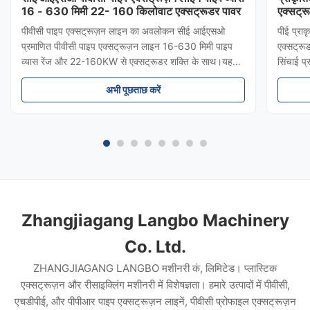
16 - 630 मिमी 22- 160 किलोवाट एक्सट्रूडर पावर
एक्सट्र
पीवीसी पाइप एक्सट्रूज़न लाइन का अवलोकन सीई आईएसओ
पीई प्रा
प्रमाणित पीवीसी पाइप एक्सट्रूज़न लाइन 16-630 मिमी पाइप
एक्सट्रू
व्यास रेंज और 22-160KW से एक्सट्रूडर शक्ति के साथ।यह
सिंचाई प
औद्योगिक ग्रेड उत्पादन लाइन विभिन्न अनुप्रयोगों के लिए उच्च
और लाभ:इस
अभी पूछताछ करें
गुणवत्ता वाले पीवीसी पाइप का निर्माण करती है जिसमें पानी की
लचीलापन 
आपूर्ति शामिल है, जल नि...
हैं। ...
Zhangjiagang Langbo Machinery
Co. Ltd.
ZHANGJIAGANG LANGBO मशीनरी कं, लिमिटेड। प्लास्टिक
एक्सट्रूज़न और रीसाइक्लिंग मशीनरी में विशेषज्ञता। हमारे उत्पादों में पीवीसी,
एचडीपीई, और पीपीआर पाइप एक्सट्रूज़न लाइनें, पीवीसी प्रोफाइल एक्सट्रूज़न