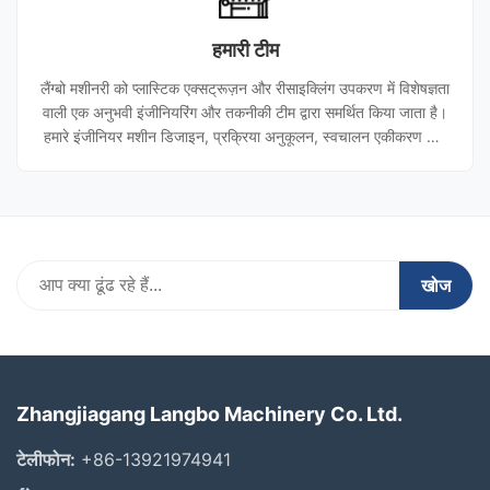
में प्लास्टिक निर्माताओं के लिए उत्पादन समाधान प्रदान करती है।
हमारी टीम
लैंग्बो मशीनरी को प्लास्टिक एक्सट्रूज़न और रीसाइक्लिंग उपकरण में विशेषज्ञता
वाली एक अनुभवी इंजीनियरिंग और तकनीकी टीम द्वारा समर्थित किया जाता है।
हमारे इंजीनियर मशीन डिजाइन, प्रक्रिया अनुकूलन, स्वचालन एकीकरण और
अनुकूलित उत्पादन समाधान पर ध्यान केंद्रित करते हैं। निरंतर अनुसंधान और
विकास के माध्यम से, टीम दुनिया भर में ग्राहकों के लिए उपकरण प्रदर्शन,
उत्पादन विश्वसनीयता और दीर्घकालिक परिचालन मूल्य में सुधार करने के लिए
काम करती है।
खोज
Zhangjiagang Langbo Machinery Co. Ltd.
टेलीफोन:
+86-13921974941