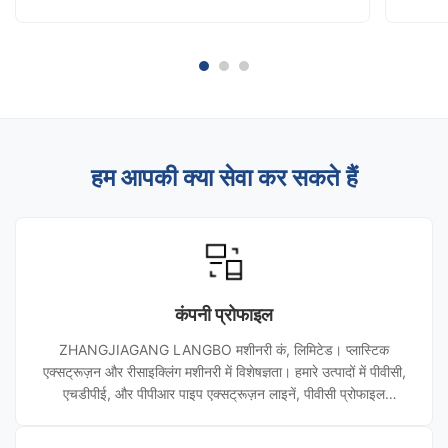
कमी उपकरण पर अधिक ध्यान दे रहे हैं। विभिन्न प्लास्टिक
है।कई प्
सामग्रियों, कचरे के आकार और पुनर्चक्रण प्रक्रियाओं के लिए
अतिरिक्त
अलग-अलग ...
म...
हम आपकी क्या सेवा कर सकते हैं
कंपनी प्रोफाइल
ZHANGJIAGANG LANGBO मशीनरी कं, लिमिटेड। प्लास्टिक
एक्सट्रूज़न और रीसाइक्लिंग मशीनरी में विशेषज्ञता। हमारे उत्पादों में पीवीसी,
एचडीपीई, और पीपीआर पाइप एक्सट्रूज़न लाइनें, पीवीसी प्रोफाइल
एक्सट्रूज़न लाइनें, प्लास्टिक पेलेटाइजिंग सिस्टम, पीईटी रीसाइक्लिंग लाइनें,
पीपी/पीई वॉशिंग लाइनें और पाइप बेलिंग मशीनें शामिल हैं। हम दुनिया भर में