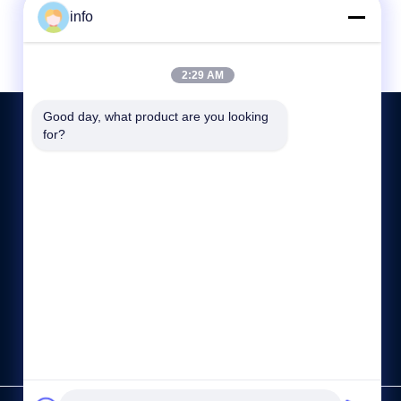
info
2:29 AM
Good day, what product are you looking 
for?
हमसे संपर्क करें
+86-13921974941
8:00-17:00
info@langbochina.com
No.99 LEFENG ROAD, LEYU टाउन, ZHANGJIAGANG,
CHINA