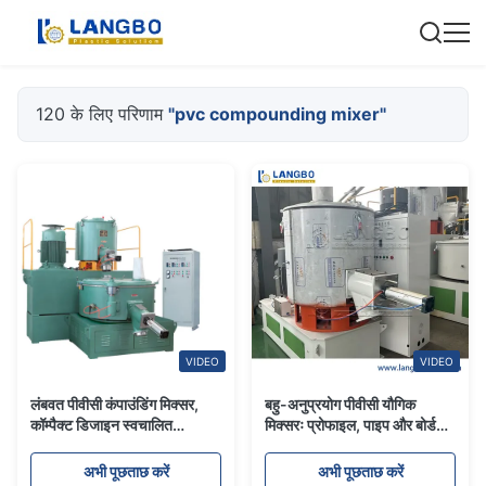
120 के लिए परिणाम
"pvc compounding mixer"
VIDEO
VIDEO
लंबवत पीवीसी कंपाउंडिंग मिक्सर,
बहु-अनुप्रयोग पीवीसी यौगिक
कॉम्पैक्ट डिजाइन स्वचालित
मिक्सरः प्रोफाइल, पाइप और बोर्ड
प्लास्टिक मिक्सिंग मशीन
उत्पादन के लिए इंजीनियर
अभी पूछताछ करें
अभी पूछताछ करें