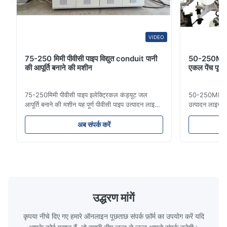
The machine is robust and very stable during operation. Shreds
plastic sheets, bottles, and containers efficiently.
VIDEO
Shubham Patel
S
75-250 मिमी पीवीसी पाइप विद्युत conduit पानी
50-250MM ए
की आपूर्ति बनाने की मशीन
एकल पेंच पूर्
Feb 11.2025
Stable performance and strong blades. Even thick PET bottles
75-250मिमी पीवीसी पाइप इलेक्ट्रिकल कंड्यूट जल
50-250MM एचडी
are crushed smoothly. Very reliable for continuous operation.
आपूर्ति बनाने की मशीन यह पूर्ण पीवीसी पाइप उत्पादन लाइन
उत्पादन लाइन उ
16 मिमी से 800 मिमी व्यास तक उच्च गुणवत्ता वाले पीवीसी/
पाइप आमतौर पर 
यूपीवीसी पाइपों का निर्माण करती है। यह प्रणाली विभिन्न
लिए उपयोग किए जा
अब संपर्क करें
व्यास और दीवार की मोटाई विनिर्देशों के साथ इलेक्ट्रिकल
बढ़ने का प्रतिरो
कंड्यूट पाइप, जल आपूर्ति पाइप और ...
दरार प्रतिरोध औ
उद्धरण मांगें
कृपया नीचे दिए गए हमारे ऑनलाइन पूछताछ संपर्क फ़ॉर्म का उपयोग करें यदि