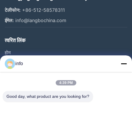
टेलीफोन:
+86-512-58578311
ईमेल:
info@langbochina.com
त्वरित लिंक
होम
उत्पाद
info
वीडियो
हमारे बारे में
4:39 PM
फैक्टरी यात्रा
Good day, what product are you looking for?
गुणवत्ता नियंत्रण
हमसे संपर्क करें
एक बोली का अनुरोध