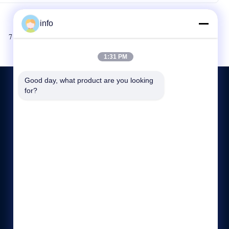
info
अगला
7
8
1:31 PM
Good day, what product are you looking 
for?
हमसे संपर्क करें
+86-13921974941
8:00-17:00
info@langbochina.com
No.99 LEFENG ROAD, LEYU टाउन, ZHANGJIAGANG,
CHINA