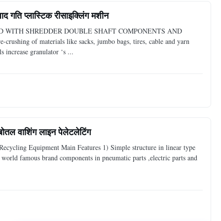
द गति प्लास्टिक रीसाइक्लिंग मशीन
PED WITH SHREDDER DOUBLE SHAFT COMPONENTS AND
-crushing of materials like sacks, jumbo bags, tires, cable and yarn
s increase granulator ‘s ...
ोतल वाशिंग लाइन पेलेटलेटिंग
ecycling Equipment Main Features 1) Simple structure in linear type
d world famous brand components in pneumatic parts ,electric parts and