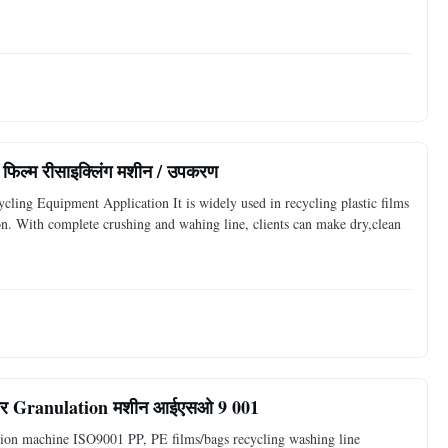
क फिल्म रीसाइक्लिंग मशीन / उपकरण
cling Equipment Application It is widely used in recycling plastic films
 on. With complete crushing and wahing line, clients can make dry,clean
िंग और Granulation मशीन आईएसओ 9 001
tion machine ISO9001 PP, PE films/bags recycling washing line