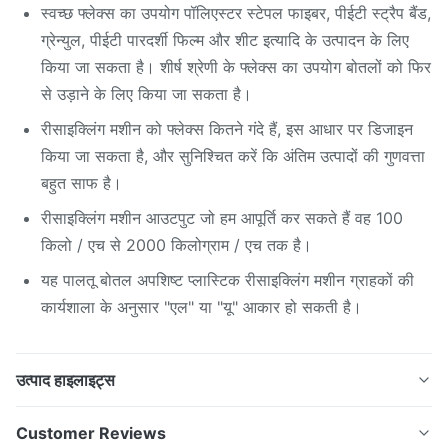
पेंच कन्वेयर
2.2kw
स्वच्छ फ्लेक्स का उपयोग पॉलिएस्टर स्टेपल फाइबर, पीईटी स्ट्रैप बैंड,
ग्रेन्युल, पीईटी पारदर्शी फिल्म और शीट इत्यादि के उत्पादन के लिए
लंबवत
किया जा सकता है। शीर्ष श्रेणी के फ्लेक्स का उपयोग बोतलों को फिर
dewatering
110 किलोवाट + 1.5 किलोवाट
से उड़ाने के लिए किया जा सकता है।
मशीन
रीसाइक्लिंग मशीन को फ्लेक्स कितने गंदे हैं, इस आधार पर डिजाइन
सुखाने प्रणाली -1
45kw + 7kw
किया जा सकता है, और सुनिश्चित करें कि अंतिम उत्पादों की गुणवत्ता
बहुत साफ है।
संक्रमण भंडारण
हॉपर
रीसाइक्लिंग मशीन आउटपुट जो हम आपूर्ति कर सकते हैं वह 100
किलो / एच से 2000 किलोग्राम / एच तक है।
सुखाने प्रणाली -2
38kw + 7kw
यह पालतू बोतल अपशिष्ट प्लास्टिक रीसाइक्लिंग मशीन ग्राहकों की
भंडारण हॉपर
2.2kw
कार्यशाला के अनुसार "एल" या "यू" आकार हो सकती है।
सीमेंस संपर्क करें
उत्पाद हाइलाइट्स
जापान फ़ूजी इनवर्टर
नियंत्रण कैबिनेट
उच्च आउटपुट प्लास्टिक फिल्म रीसाइक्लिंग मशीन, प्लास्टिक रीसाइक्लिंग
Customer Reviews
जापान Omron तापमान नियंत्रक
उपकरण आवेदन यह व्यापक रूप से प्लास्टिक की फिल्मों जैसे रीसाइक्लिंग