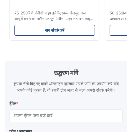
Stable performance and strong blades. Even thick PET bottles
75-250मिमी पीवीसी पाइप इलेक्ट्रिकल कंड्यूट जल
50-250MM एचडी
are crushed smoothly. Very reliable for continuous operation.
आपूर्ति बनाने की मशीन यह पूर्ण पीवीसी पाइप उत्पादन लाइन
उत्पादन लाइन उ
16 मिमी से 800 मिमी व्यास तक उच्च गुणवत्ता वाले पीवीसी/
पाइप आमतौर पर 
यूपीवीसी पाइपों का निर्माण करती है। यह प्रणाली विभिन्न
लिए उपयोग किए जा
अब संपर्क करें
व्यास और दीवार की मोटाई विनिर्देशों के साथ इलेक्ट्रिकल
बढ़ने का प्रतिरो
कंड्यूट पाइप, जल आपूर्ति पाइप और ...
दरार प्रतिरोध औ
उद्धरण मांगें
कृपया नीचे दिए गए हमारे ऑनलाइन पूछताछ संपर्क फ़ॉर्म का उपयोग करें यदि
आपके कोई प्रश्न हैं, तो हमारी टीम जल्द से जल्द आपसे संपर्क करेगी।
ईमेल
*
फ़ोन / व्हाट्सएप