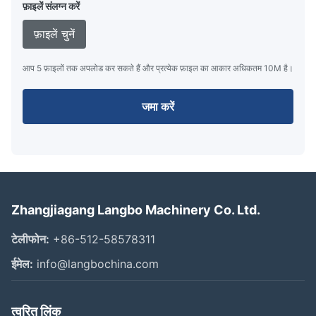
फ़ाइलें संलग्न करें
फ़ाइलें चुनें
आप 5 फ़ाइलों तक अपलोड कर सकते हैं और प्रत्येक फ़ाइल का आकार अधिकतम 10M है।
जमा करें
Zhangjiagang Langbo Machinery Co. Ltd.
टेलीफोन:
+86-512-58578311
ईमेल:
info@langbochina.com
त्वरित लिंक