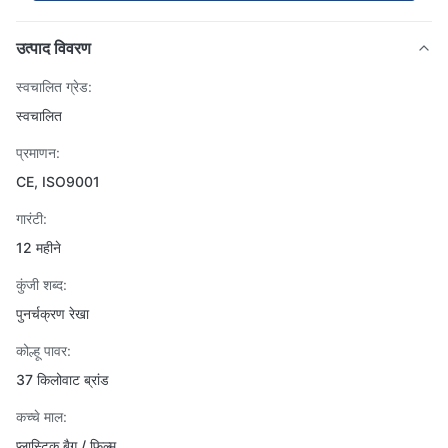
उत्पाद विवरण
स्वचालित ग्रेड:
स्वचालित
प्रमाणन:
CE, ISO9001
गारंटी:
12 महीने
कुंजी शब्द:
पुनर्चक्रण रेखा
कोल्हू पावर:
37 किलोवाट ब्रांड
कच्चे माल:
प्लास्टिक बैग / फिल्म