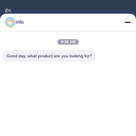
होम
उत्पाद
info
वीडियो
हमारे बारे में
9:36 AM
फैक्टरी यात्रा
Good day, what product are you looking for?
गुणवत्ता नियंत्रण
हमसे संपर्क करें
एक बोली का अनुरोध
समाचार
Follow Us