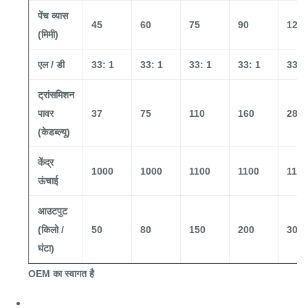
पेंच व्यास
45
60
75
90
120
(मिमी)
एल / डी
33: 1
33: 1
33: 1
33: 1
33: 
ट्रांसमिशन
पावर
37
75
110
160
280
(केडब्ल्यू)
केंद्र
1000
1000
1100
1100
1100
ऊंचाई
आउटपुट
(किलो /
50
80
150
200
300
घंटा)
OEM का स्वागत है