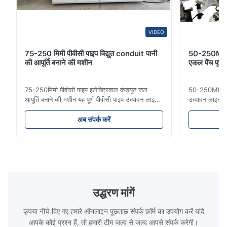
The extrusion speed is consistent, and the machine performs
reliably during continuous operation.
VIDEO
75-250 मिमी पीवीसी पाइप विद्युत conduit पानी
50-250MM ए
की आपूर्ति बनाने की मशीन
एकल पेंच पूर्
75-250मिमी पीवीसी पाइप इलेक्ट्रिकल कंड्यूट जल
50-250MM एचडी
आपूर्ति बनाने की मशीन यह पूर्ण पीवीसी पाइप उत्पादन लाइन
उत्पादन लाइन उ
16 मिमी से 800 मिमी व्यास तक उच्च गुणवत्ता वाले पीवीसी/
पाइप आमतौर पर 
यूपीवीसी पाइपों का निर्माण करती है। यह प्रणाली विभिन्न
लिए उपयोग किए जा
अब संपर्क करें
व्यास और दीवार की मोटाई विनिर्देशों के साथ इलेक्ट्रिकल
बढ़ने का प्रतिरो
कंड्यूट पाइप, जल आपूर्ति पाइप और ...
दरार प्रतिरोध औ
उद्धरण मांगें
कृपया नीचे दिए गए हमारे ऑनलाइन पूछताछ संपर्क फ़ॉर्म का उपयोग करें यदि
आपके कोई प्रश्न हैं, तो हमारी टीम जल्द से जल्द आपसे संपर्क करेगी।