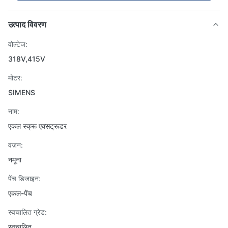
उत्पाद विवरण
वोल्टेज:
318V,415V
मोटर:
SIMENS
नाम:
एकल स्क्रू एक्सट्रूडर
वज़न:
नमूना
पेंच डिजाइन:
एकल-पेंच
स्वचालित ग्रेड:
स्वचालित