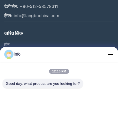
टेलीफोन:
+86-512-58578311
ईमेल:
info@langbochina.com
त्वरित लिंक
होम
उत्पाद
info
वीडियो
हमारे बारे में
12:16 PM
फैक्टरी यात्रा
Good day, what product are you looking for?
गुणवत्ता नियंत्रण
हमसे संपर्क करें
एक बोली का अनुरोध