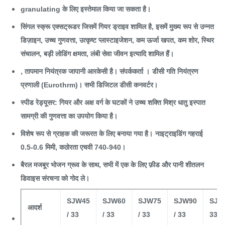
granulating के लिए इस्तेमाल किया जा सकता है।
सिंगल स्क्रू एक्सट्रूडर जिसमें गियर ड्राइव शामिल है, इसमें मुख्य रूप से उन्नत
डिज़ाइन, उच्च गुणवत्ता, उत्कृष्ट प्लास्टाइजेशन, कम ऊर्जा खपत, कम शोर, स्थिर
संचालन, बड़ी लोडिंग क्षमता, लंबी सेवा जीवन इत्यादि शामिल हैं।
, तापमान नियंत्रक जापानी आरकेसी है। संपर्ककर्ता ।
डीसी गति नियंत्रण
प्रणाली (Eurothrm)। सभी डिजिटल डीसी कनवर्टर।
स्पीड रेड्यूसर: गियर और अक्ष वर्ग के घटकों ने उच्च शक्ति मिश्र धातु इस्पात
सामग्री की गुणवत्ता का उपयोग किया है।
विशेष रूप से ग्राहक की जरूरत के लिए बनाया गया है।
नाइट्राइडिंग गहराई
0.5-0.6 मिमी, कठोरता एचवी 740-940।
बैरल मजबूर भोजन ग्रूव के साथ, सभी में एक के लिए फ़ीड और पानी शीतलन
डिवाइस संरचना को गोद ले।
SJW45
SJW60
SJW75
SJW90
SJW1
आदर्श
/ 33
/ 33
/ 33
/ 33
33