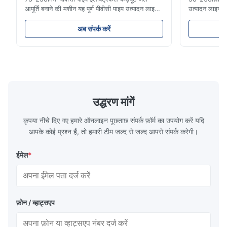
आपूर्ति बनाने की मशीन यह पूर्ण पीवीसी पाइप उत्पादन लाइन
उत्पादन लाइन उ
16 मिमी से 800 मिमी व्यास तक उच्च गुणवत्ता वाले पीवीसी/
पाइप आमतौर पर 
यूपीवीसी पाइपों का निर्माण करती है। यह प्रणाली विभिन्न
लिए उपयोग किए जा
अब संपर्क करें
व्यास और दीवार की मोटाई विनिर्देशों के साथ इलेक्ट्रिकल
बढ़ने का प्रतिरो
कंड्यूट पाइप, जल आपूर्ति पाइप और ...
दरार प्रतिरोध औ
उद्धरण मांगें
कृपया नीचे दिए गए हमारे ऑनलाइन पूछताछ संपर्क फ़ॉर्म का उपयोग करें यदि
आपके कोई प्रश्न हैं, तो हमारी टीम जल्द से जल्द आपसे संपर्क करेगी।
ईमेल
*
फ़ोन / व्हाट्सएप