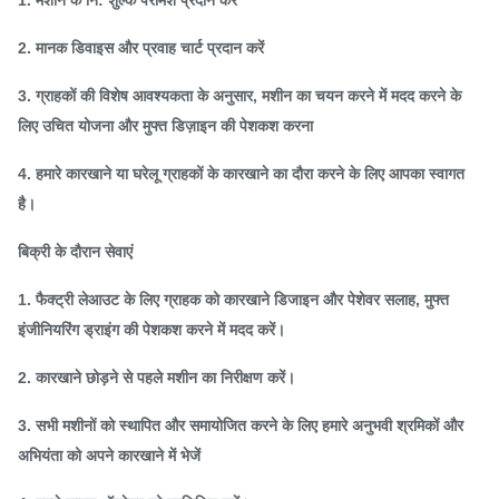
1. मशीन के नि: शुल्क परामर्श प्रदान करें
क्षमता
80
160
250
400
550
(किलो /
2. मानक डिवाइस और प्रवाह चार्ट प्रदान करें
एच)
3. ग्राहकों की विशेष आवश्यकता के अनुसार, मशीन का चयन करने में मदद करने के
मुख्य मोटर
लिए उचित योजना और मुफ्त डिज़ाइन की पेशकश करना
पावर
15
22
37
55
90
(किलोवाट)
4. हमारे कारखाने या घरेलू ग्राहकों के कारखाने का दौरा करने के लिए आपका स्वागत
है।
ताप
बिजली
1 1
18
24
36
85
बिक्री के दौरान सेवाएं
(किलोवाट)
1. फैक्ट्री लेआउट के लिए ग्राहक को कारखाने डिजाइन और पेशेवर सलाह, मुफ्त
इंजीनियरिंग ड्राइंग की पेशकश करने में मदद करें।
पेंच मोड़
असंगत बाहरी
2. कारखाने छोड़ने से पहले मशीन का निरीक्षण करें।
3. सभी मशीनों को स्थापित और समायोजित करने के लिए हमारे अनुभवी श्रमिकों और
अभियंता को अपने कारखाने में भेजें