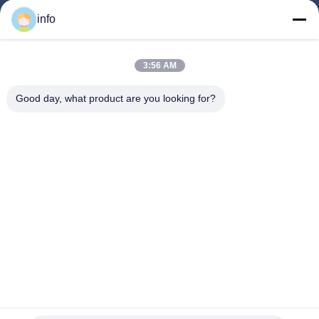
उत्पाद
info
वीडियो
हमारे बारे में
3:56 AM
फैक्टरी यात्रा
Good day, what product are you looking for?
गुणवत्ता नियंत्रण
हमसे संपर्क करें
एक बोली का अनुरोध
समाचार
Follow Us