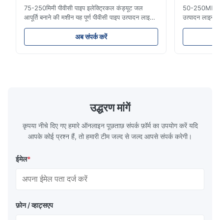
75-250मिमी पीवीसी पाइप इलेक्ट्रिकल कंड्यूट जल
50-250MM एचडी
आपूर्ति बनाने की मशीन यह पूर्ण पीवीसी पाइप उत्पादन लाइन
उत्पादन लाइन उ
16 मिमी से 800 मिमी व्यास तक उच्च गुणवत्ता वाले पीवीसी/
पाइप आमतौर पर 
यूपीवीसी पाइपों का निर्माण करती है। यह प्रणाली विभिन्न
लिए उपयोग किए जा
अब संपर्क करें
व्यास और दीवार की मोटाई विनिर्देशों के साथ इलेक्ट्रिकल
बढ़ने का प्रतिरो
कंड्यूट पाइप, जल आपूर्ति पाइप और ...
दरार प्रतिरोध औ
उद्धरण मांगें
कृपया नीचे दिए गए हमारे ऑनलाइन पूछताछ संपर्क फ़ॉर्म का उपयोग करें यदि
आपके कोई प्रश्न हैं, तो हमारी टीम जल्द से जल्द आपसे संपर्क करेगी।
ईमेल
*
फ़ोन / व्हाट्सएप