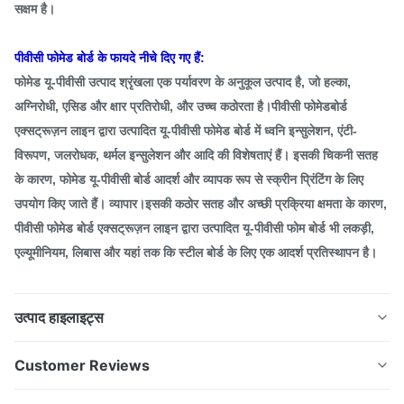
सक्षम है।
पीवीसी फोमेड बोर्ड के फायदे नीचे दिए गए हैं:
फोमेड यू-पीवीसी उत्पाद श्रृंखला एक पर्यावरण के अनुकूल उत्पाद है, जो हल्का,
अग्निरोधी, एसिड और क्षार प्रतिरोधी, और उच्च कठोरता है।पीवीसी फोमेडबोर्ड
एक्सट्रूज़न लाइन द्वारा उत्पादित यू-पीवीसी फोमेड बोर्ड में ध्वनि इन्सुलेशन, एंटी-
विरूपण, जलरोधक, थर्मल इन्सुलेशन और आदि की विशेषताएं हैं। इसकी चिकनी सतह
के कारण, फोमेड यू-पीवीसी बोर्ड आदर्श और व्यापक रूप से स्क्रीन प्रिंटिंग के लिए
उपयोग किए जाते हैं। व्यापार।इसकी कठोर सतह और अच्छी प्रक्रिया क्षमता के कारण,
पीवीसी फोमेड बोर्ड एक्सट्रूज़न लाइन द्वारा उत्पादित यू-पीवीसी फोम बोर्ड भी लकड़ी,
एल्यूमीनियम, लिबास और यहां तक ​​कि स्टील बोर्ड के लिए एक आदर्श प्रतिस्थापन है।
उत्पाद हाइलाइट्स
डब्ल्यूपीसी / पीवीसी फोम बोर्ड बनाने की मशीन 380V इनपुट वोल्टेज
Customer Reviews
आईएसओ अनुमोदन आवेदन और विशेषताएं: 1. पीवीसी / डब्ल्यूपीसी फोमिंग
बोर्ड एक्सट्रूज़न लाइन फोमिंग तकनीक को अपनाती है। जब पीवीसी /