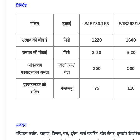
विनिर्देश
मॉडल
इकाई
SJSZ80/156
SJSZ92/1
उत्पाद की चौड़ाई
मिमी
1220
1600
उत्पाद की मोटाई
मिमी
3-20
5-30
अधिकतम
किलोग्राम/
350
500
एक्सट्रूज़न क्षमता
घंटा
एक्सट्रूडर की
केडब्ल्यू
75
110
शक्ति
आवेदन
परिवहन उद्योग: जहाज, विमान, बस, ट्रेन, फर्श कवरिंग, कोर लेयर, इनडोर डेकोरेश