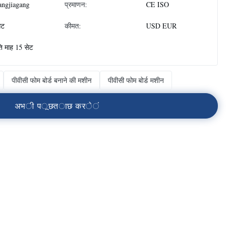
angjiagang
प्रमाणन:
CE ISO
ेट
कीमत:
USD EUR
ति माह 15 सेट
पीवीसी फोम बोर्ड बनाने की मशीन
पीवीसी फोम बोर्ड मशीन
अ
भ
ी
प
ू
छ
त
ा
छ
क
र
े
ं