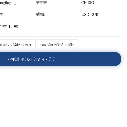
angjiagang
प्रमाणन:
CE ISO
ेट
कीमत:
USD EUR
ति माह 15 सेट
सी पाइप सॉकेटिंग मशीन
स्वचालित सॉकेटिंग मशीन
अ
भ
ी
प
ू
छ
त
ा
छ
क
र
े
ं