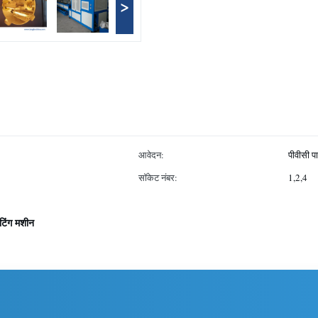
>
आवेदन:
पीवीसी प
सॉकेट नंबर:
1,2,4
टिंग मशीन