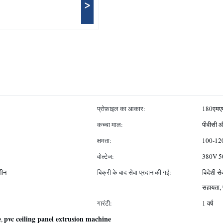
>
प्रोफ़ाइल का आकार:
180एमए
कच्चा माल:
पीवीसी 
क्षमता:
100-120
वोल्टेज:
380V 50
शीन
बिक्री के बाद सेवा प्रदान की गई:
विदेशी स
सहायता,
गारंटी:
1 वर्ष
e
pvc ceiling panel extrusion machine
,