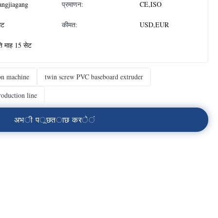
angjiagang
प्रमाणन:
CE,ISO
ेट
कीमत:
USD,EUR
ति माह 15 सेट
ion machine
twin screw PVC baseboard extruder
roduction line
अ
भ
ी
प
ू
छ
त
ा
छ
क
र
े
ं