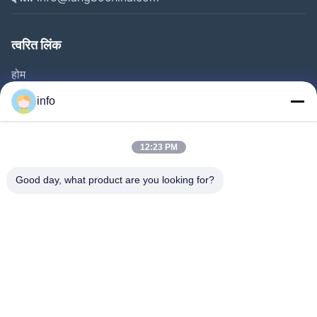
त्वरित लिंक
होम
उत्पाद
info
वीडियो
हमारे बारे में
12:23 PM
फैक्टरी यात्रा
Good day, what product are you looking for?
गुणवत्ता नियंत्रण
हमसे संपर्क करें
एक बोली का अनुरोध
समाचार