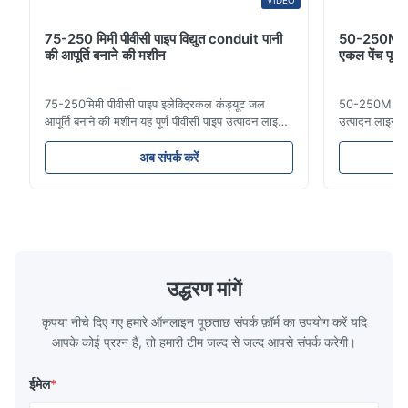
VIDEO
75-250 मिमी पीवीसी पाइप विद्युत conduit पानी
50-250MM ए
की आपूर्ति बनाने की मशीन
एकल पेंच पूर्
75-250मिमी पीवीसी पाइप इलेक्ट्रिकल कंड्यूट जल
50-250MM एचडी
आपूर्ति बनाने की मशीन यह पूर्ण पीवीसी पाइप उत्पादन लाइन
उत्पादन लाइन उ
16 मिमी से 800 मिमी व्यास तक उच्च गुणवत्ता वाले पीवीसी/
पाइप आमतौर पर 
यूपीवीसी पाइपों का निर्माण करती है। यह प्रणाली विभिन्न
लिए उपयोग किए जा
अब संपर्क करें
व्यास और दीवार की मोटाई विनिर्देशों के साथ इलेक्ट्रिकल
बढ़ने का प्रतिरो
कंड्यूट पाइप, जल आपूर्ति पाइप और ...
दरार प्रतिरोध औ
उद्धरण मांगें
कृपया नीचे दिए गए हमारे ऑनलाइन पूछताछ संपर्क फ़ॉर्म का उपयोग करें यदि
आपके कोई प्रश्न हैं, तो हमारी टीम जल्द से जल्द आपसे संपर्क करेगी।
ईमेल
*