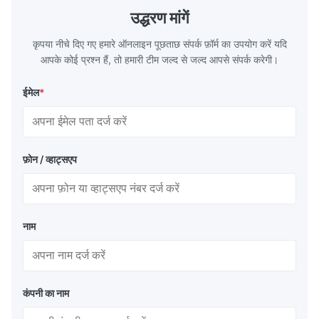
May 11.2025
उद्धरण मांगें
We use this pipe threading machine for PVC and PE pipes in
कृपया नीचे दिए गए हमारे ऑनलाइन पूछताछ संपर्क फ़ॉर्म का उपयोग करें यदि
the 20–110 mm range. The CNC/PLC control helps keep thread
आपके कोई प्रश्न हैं, तो हमारी टीम जल्द से जल्द आपसे संपर्क करेगी।
size consistent, and the machine runs stably during daily
operation. Setup and adjustment are straightforward for our
ईमेल
*
operators.
फ़ोन / व्हाट्सएप
नाम
कंपनी का नाम