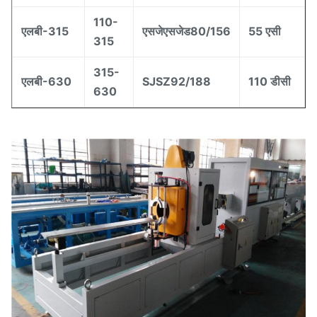
110-
एलबी-315
एसजेएसजेड80/156
55 एसी
315
315-
एलबी-630
SJSZ92/188
110 डीसी
630