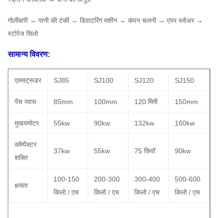
गोलीबारी → पानी की टंकी → डिवाटरिंग मशीन → कंपन चलनी → एयर ब्लोअर →
स्टोरेज सिलो
सामान्य विवरण:
एक्सट्रूडर
SJ85
SJ100
SJ120
SJ150
पेंच व्यास
85mm
100mm
120 मिमी
150mm
मुखयमोटर
55kw
90kw
132kw
160kw
कॉम्पैक्टर
37kw
55kw
75 किवॉ
90kw
शक्ति
100-150
200-300
300-400
500-600
क्षमता
किलो / एच
किलो / एच
किलो / एच
किलो / एच