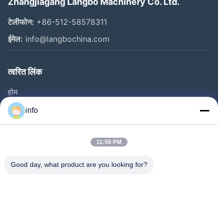
Zhangjiagang Langbo Machinery Co. Ltd.
टेलीफोन:
+86-512-58578311
ईमेल:
info@langbochina.com
त्वरित लिंक
होम
उत्पाद
info
वीडियो
हमारे बारे में
11:56 PM
फैक्टरी यात्रा
Good day, what product are you looking for?
गुणवत्ता नियंत्रण
हमसे संपर्क करें
एक बोली का अनुरोध