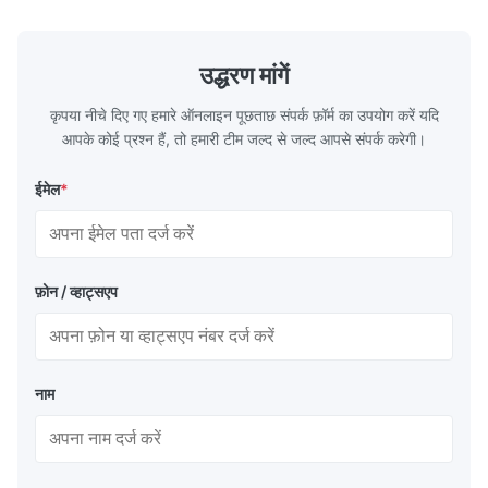
previous system.
Deepak Sharma
D
उद्धरण मांगें
Jun 11.2025
कृपया नीचे दिए गए हमारे ऑनलाइन पूछताछ संपर्क फ़ॉर्म का उपयोग करें यदि
आपके कोई प्रश्न हैं, तो हमारी टीम जल्द से जल्द आपसे संपर्क करेगी।
Durable and reliable pelletizer. We run it daily without any
issues. Great investment for our production line.
ईमेल
*
फ़ोन / व्हाट्सएप
नाम