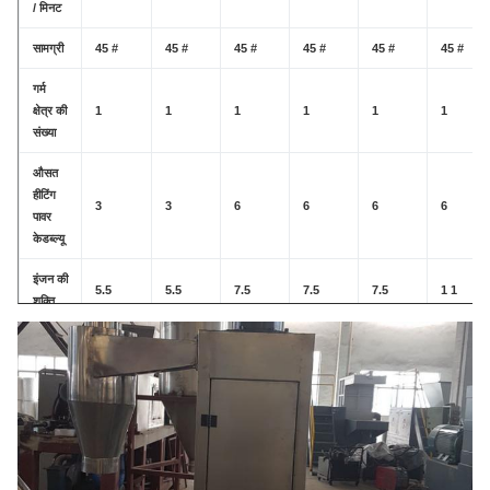
/ मिनट
सामग्री
45 #
45 #
45 #
45 #
45 #
45 #
गर्म
क्षेत्र की
1
1
1
1
1
1
संख्या
औसत
हीटिंग
3
3
6
6
6
6
पावर
केडब्ल्यू
इंजन की
5.5
5.5
7.5
7.5
7.5
1 1
शक्ति
चलनी
मैनुअल /
मैनुअल /
मैनुअल /
मैनुअल /
मैनुअल /
मैनुअल /
चलनी
इलेक्ट्रिक
इलेक्ट्रिक
इलेक्ट्रिक
इलेक्ट्रिक
इलेक्ट्रिक
इलेक्ट्रिक
का
/
/
/
/
/
/
तरीका
विद्युत
टैंक का
/ स्वचालित तापमान नियंत्रण