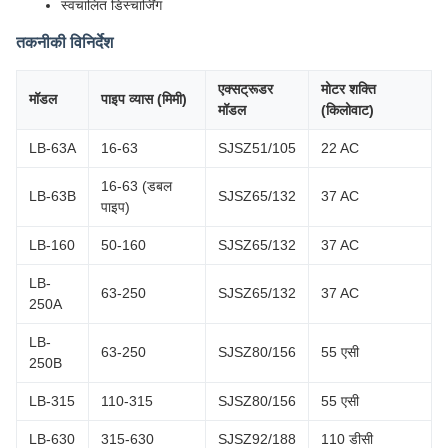
स्वचालित डिस्चार्जिंग
तकनीकी विनिर्देश
एक्सट्रूडर
मोटर शक्ति
मॉडल
पाइप व्यास (मिमी)
मॉडल
(किलोवाट)
LB-63A
16-63
SJSZ51/105
22 AC
16-63 (डबल
LB-63B
SJSZ65/132
37 AC
पाइप)
LB-160
50-160
SJSZ65/132
37 AC
LB-
63-250
SJSZ65/132
37 AC
250A
LB-
63-250
SJSZ80/156
55 एसी
250B
LB-315
110-315
SJSZ80/156
55 एसी
LB-630
315-630
SJSZ92/188
110 डीसी