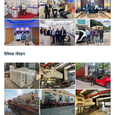
वैश्विक नौवहन