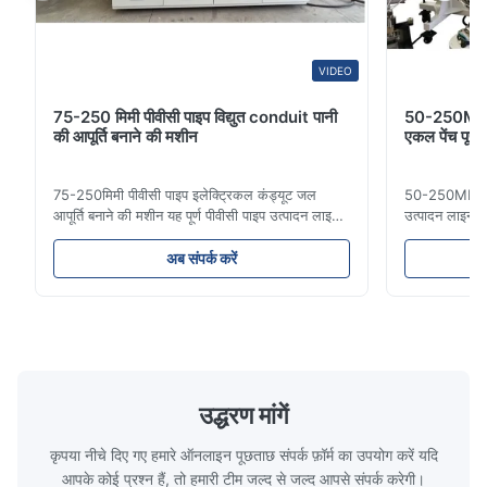
Plasticizing performance is consistent, and the output quality
meets our production requirements.
VIDEO
75-250 मिमी पीवीसी पाइप विद्युत conduit पानी
50-250MM ए
की आपूर्ति बनाने की मशीन
एकल पेंच पूर्
75-250मिमी पीवीसी पाइप इलेक्ट्रिकल कंड्यूट जल
50-250MM एचडी
आपूर्ति बनाने की मशीन यह पूर्ण पीवीसी पाइप उत्पादन लाइन
उत्पादन लाइन उ
16 मिमी से 800 मिमी व्यास तक उच्च गुणवत्ता वाले पीवीसी/
पाइप आमतौर पर 
यूपीवीसी पाइपों का निर्माण करती है। यह प्रणाली विभिन्न
लिए उपयोग किए जा
अब संपर्क करें
व्यास और दीवार की मोटाई विनिर्देशों के साथ इलेक्ट्रिकल
बढ़ने का प्रतिरो
कंड्यूट पाइप, जल आपूर्ति पाइप और ...
दरार प्रतिरोध औ
उद्धरण मांगें
कृपया नीचे दिए गए हमारे ऑनलाइन पूछताछ संपर्क फ़ॉर्म का उपयोग करें यदि
आपके कोई प्रश्न हैं, तो हमारी टीम जल्द से जल्द आपसे संपर्क करेगी।