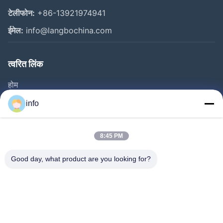
टेलीफोन:
+86-13921974941
ईमेल:
info@langbochina.com
त्वरित लिंक
होम
उत्पाद
info
वीडियो
हमारे बारे में
8:45 PM
फैक्टरी यात्रा
Good day, what product are you looking for?
गुणवत्ता नियंत्रण
हमसे संपर्क करें
एक बोली का अनुरोध