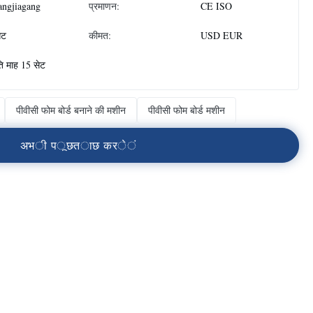
angjiagang
प्रमाणन:
CE ISO
ेट
कीमत:
USD EUR
ति माह 15 सेट
पीवीसी फोम बोर्ड बनाने की मशीन
पीवीसी फोम बोर्ड मशीन
अ
भ
ी
प
ू
छ
त
ा
छ
क
र
े
ं