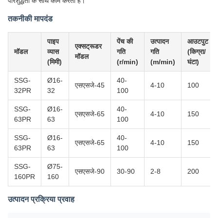
परिशुद्धता के साथ काम करती है।
तकनीकी मापदंड
पाइप
पेंच की
उत्पादन
आउटपुट
एक्सट्रूडर
मॉडल
व्यास
गति
गति
(किग्रा/
मॉडल
(मिमी)
(r/min)
(m/min)
घंटा)
SSG-
Ø16-
40-
एसएसजे-45
4-10
100
32PR
32
100
SSG-
Ø16-
40-
एसएसजे-65
4-10
150
63PR
63
100
SSG-
Ø16-
40-
एसएसजे-65
4-10
150
63PR
63
100
SSG-
Ø75-
एसएसजे-90
30-90
2-8
200
160PR
160
उत्पादन प्रक्रिया प्रवाह