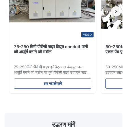
Dec 17.2025
The extrusion speed is consistent, and the machine performs
reliably during continuous operation.
VIDEO
75-250 मिमी पीवीसी पाइप विद्युत conduit पानी
50-250MM ए
की आपूर्ति बनाने की मशीन
एकल पेंच पूर्
75-250मिमी पीवीसी पाइप इलेक्ट्रिकल कंड्यूट जल
50-250MM एचडी
आपूर्ति बनाने की मशीन यह पूर्ण पीवीसी पाइप उत्पादन लाइन
उत्पादन लाइन उ
16 मिमी से 800 मिमी व्यास तक उच्च गुणवत्ता वाले पीवीसी/
पाइप आमतौर पर 
यूपीवीसी पाइपों का निर्माण करती है। यह प्रणाली विभिन्न
लिए उपयोग किए जा
अब संपर्क करें
व्यास और दीवार की मोटाई विनिर्देशों के साथ इलेक्ट्रिकल
बढ़ने का प्रतिरो
कंड्यूट पाइप, जल आपूर्ति पाइप और ...
दरार प्रतिरोध औ
उद्धरण मांगें