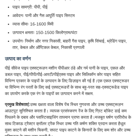
पाइप सामग्री: पीपी, पीई
आवेदनः पानी और गैस आपूर्ति पाइप सिस्टम
व्यास सीमाः 16-1600 मिमी
उत्पादन क्षमताः 150-1500 किलोग्राम/घंटा
उपयोगः निर्माण और नगर निकासी, बाहरी गैस पाइप, कृषि सिंचाई, थ्रेडिंग पाइप,
तार, केबल और ऑप्टिकल केबल, निकासी प्रणाली
उत्पाद का वर्णन
पीई सीवेज पाइप एक्सट्रूज़न मशीन पीपीआर ठंडे और गर्म पानी के पाइप, एकल और
डबल पाइप, पीई/पीपी/पीई-आरटी/पीईएक्स पाइप और सिलिकॉन कोर पाइप सहित
विभिन्न प्रकार के पाइपों के उत्पादन के लिए डिज़ाइन की गई है।एक एकल एक्सट्रूडर
या विभिन्न रंग परतों के लिए कई एक्सट्रूडरों के साथ बहु-परत सह-एक्सट्रूडेड पाइप
का उपयोग करके एक रंग के पाइपों का उत्पादन करने में सक्षम.
प्रमुख विशेषताएं:
उच्च दक्षता वाला विशेष पेंच स्थिर गुणवत्ता और उच्च एक्सट्रूज़न
आउटपुट सुनिश्चित करता है। व्यापक प्रसंस्करण रेंज के लिए ग्रिट ब्रैकेट डाई कम
पिघलने के दबाव और प्लास्टिसाइजिंग तापमान प्राप्त करता है।मजबूत घर्षण प्रतिरोध के
साथ टिकाऊ ट्रैक्टर क्रॉलर ट्रैक स्थिर उच्च गति कर्षण शक्ति प्रदान करता हैधूल
मुक्त काटने की मशीन चिकनी, सपाट पाइप काटने के किनारों के लिए कम शोर और उच्च